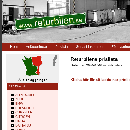
Hem
Anläggningar
Prislista
Senast inkommet
Efterlysning
Returbilens prislista
Gäller från 2024-07-01 och tillsvidare.
Klicka här för att ladda ner pris
293 Bilar på
ALFA ROMEO
AUDI
BMW
CHEVROLET
CHRYSLER
CITROÊN
DACIA
DAIHATSU
FORD