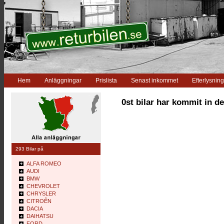
Hem
Anläggningar
Prislista
Senast inkommet
Efterlysning
0st bilar har kommit in de
293 Bilar på
ALFA ROMEO
AUDI
BMW
CHEVROLET
CHRYSLER
CITROÊN
DACIA
DAIHATSU
FORD