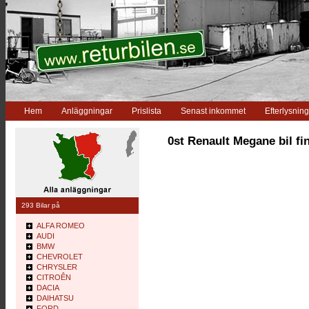
Hem
Anläggningar
Prislista
Senast inkommet
Efterlysning
0st Renault Megane bil fi
293 Bilar på
ALFA ROMEO
AUDI
BMW
CHEVROLET
CHRYSLER
CITROÊN
DACIA
DAIHATSU
FORD