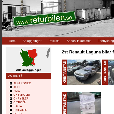
Hem
Anläggningar
Prislista
Senast inkommet
Efterlysning
2st Renault Laguna bilar 
293 Bilar på
ALFA ROMEO
AUDI
BMW
CHEVROLET
CHRYSLER
CITROÊN
DACIA
DAIHATSU
FORD