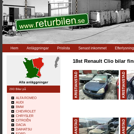
Hem
Anläggningar
Prislista
Senast inkommet
Efterlysning
18st Renault Clio bilar fi
293 Bilar på
ALFA ROMEO
AUDI
BMW
CHEVROLET
CHRYSLER
CITROÊN
DACIA
DAIHATSU
FORD