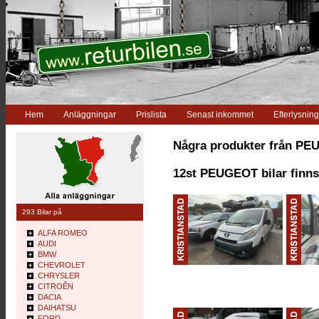
Hem
Anläggningar
Prislista
Senast inkommet
Efterlysning
Några produkter från P
12st PEUGEOT bilar finns
293 Bilar på
ALFA ROMEO
AUDI
BMW
CHEVROLET
CHRYSLER
CITROÊN
DACIA
DAIHATSU
FORD