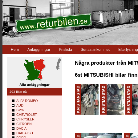
Hem
Anläggningar
Prislista
Senast inkommet
Efterlysning
Några produkter från MI
6st MITSUBISHI bilar finn
293 Bilar på
ALFA ROMEO
AUDI
BMW
CHEVROLET
CHRYSLER
CITROÊN
DACIA
DAIHATSU
FORD