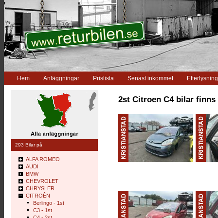
Hem
Anläggningar
Prislista
Senast inkommet
Efterlysning
2st Citroen C4 bilar finns
293 Bilar på
ALFA ROMEO
AUDI
BMW
CHEVROLET
CHRYSLER
CITROÊN
Berlingo - 1st
C3 - 1st
C4 - 2st