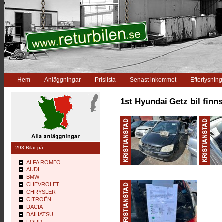
Hem
Anläggningar
Prislista
Senast inkommet
Efterlysning
1st Hyundai Getz bil finn
293 Bilar på
ALFA ROMEO
AUDI
BMW
CHEVROLET
CHRYSLER
CITROÊN
DACIA
DAIHATSU
FORD