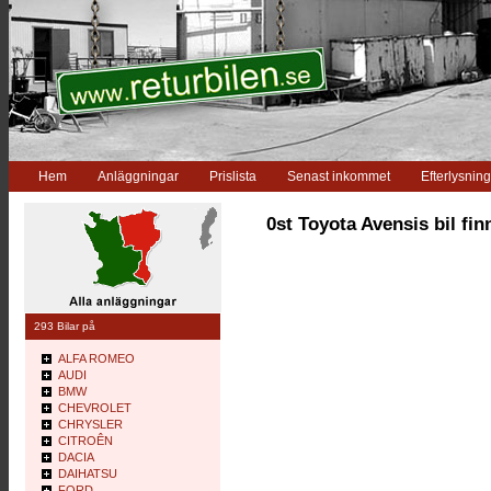
Hem
Anläggningar
Prislista
Senast inkommet
Efterlysning
0st Toyota Avensis bil fin
293 Bilar på
ALFA ROMEO
AUDI
BMW
CHEVROLET
CHRYSLER
CITROÊN
DACIA
DAIHATSU
FORD