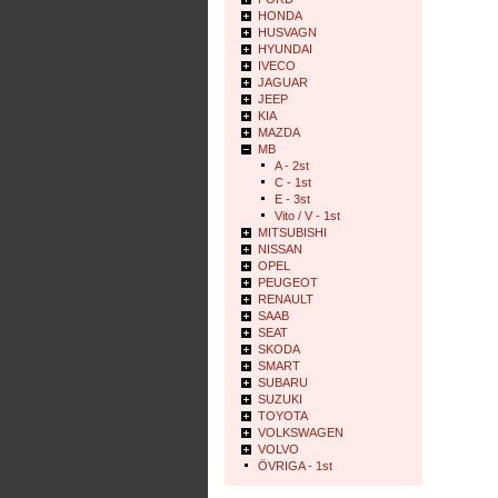
HONDA
HUSVAGN
HYUNDAI
IVECO
JAGUAR
JEEP
KIA
MAZDA
MB
A - 2st
C - 1st
E - 3st
Vito / V - 1st
MITSUBISHI
NISSAN
OPEL
PEUGEOT
RENAULT
SAAB
SEAT
SKODA
SMART
SUBARU
SUZUKI
TOYOTA
VOLKSWAGEN
VOLVO
ÖVRIGA - 1st