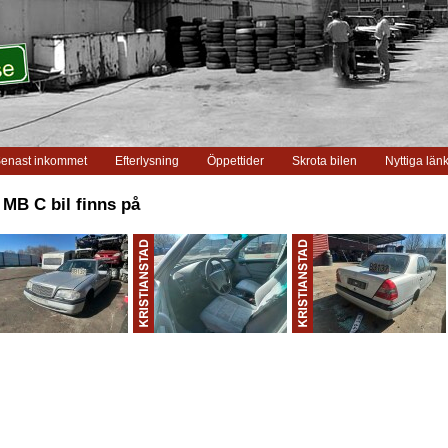
enast inkommet
Efterlysning
Öppettider
Skrota bilen
Nyttiga län
 MB C bil finns på