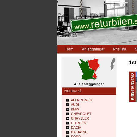
Hem
Anläggningar
Prislista
S
1st
293 Bilar på
ALFA ROMEO
AUDI
BMW
CHEVROLET
CHRYSLER
CITROÊN
DACIA
DAIHATSU
FORD