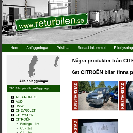
Hem
Anläggningar
Prislista
Senast inkommet
Efterlysning
Några produkter från CI
6st CITROÊN bilar finns p
295 Bilar på alla anläggningar
ALFA ROMEO
AUDI
BMW
CHEVROLET
CHRYSLER
CITROÊN
Berlingo - 1st
C3 - 1st
C4 - 2st