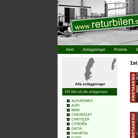
Hem
Anläggningar
Prislista
S
1st
295 Bilar på alla anläggningar
ALFA ROMEO
AUDI
BMW
CHEVROLET
CHRYSLER
CITROÊN
DACIA
DAIHATSU
FORD