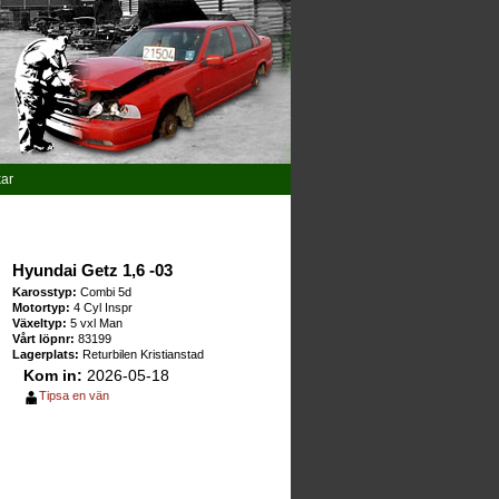
kar
Hyundai Getz 1,6 -03
Karosstyp:
Combi 5d
Motortyp:
4 Cyl Inspr
Växeltyp:
5 vxl Man
Vårt löpnr:
83199
Lagerplats:
Returbilen Kristianstad
Kom in:
2026-05-18
Tipsa en vän