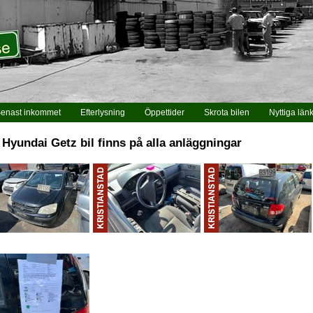
enast inkommet
Efterlysning
Öppettider
Skrota bilen
Nyttiga län
 Hyundai Getz bil finns på alla anläggningar